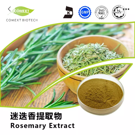
迷迭香提取物鼠尾草酸